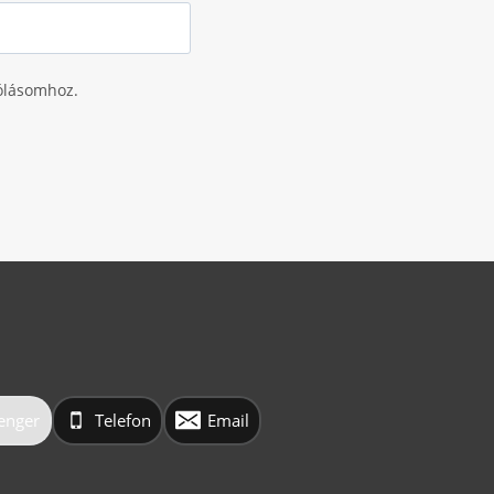
ólásomhoz.
enger
Telefon
Email