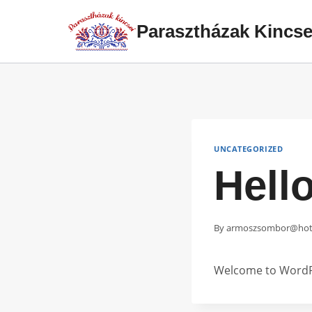
Skip
Parasztházak Kincse
to
content
UNCATEGORIZED
Hell
By
armoszsombor@hot
Welcome to WordPres