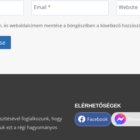
Email
*
Website
m, és weboldalcímem mentése a böngészőben a következő hozzász
ELÉRHETŐSÉGEK
észítésével foglalkozunk, hogy
Facebook
Mess
tsuk ezt a régi hagyományos