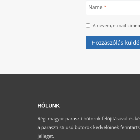
Name
*
A nevem, e-mail címe
RÓLUNK
Régi magyar paraszti bútorok felújításával és k
a paraszti stílusú bútorok kedvelőinek fenntar
jelleget.