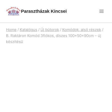
Skip
Parasztházak Kincsei
to
content
Home
/
Katalógus
/
Új bútorok
/
Komódok, alsó részek
/
B. Raktáron Komód 3fiókos, díszes 100x50x90cm – új
készítésű