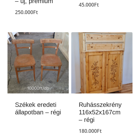
– új, prémium
45.000
Ft
250.000
Ft
Székek eredeti
Ruhásszekrény
állapotban – régi
116x52x167cm
– régi
180.000
Ft