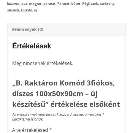
lazuros
,
loca
,
magyar
,
paraszt
,
Paraszti bútor
,
Régi
,
szek
,
szekreny
,
szuszek
,
tolgyfa
,
uj
Vélemények (0)
Értékelések
Még nincsenek értékelések.
„B. Raktáron Komód 3fiókos,
díszes 100x50x90cm – új
készítésű” értékelése elsőként
Az e-mail címet nem tesszük közzé.
A kötelező mezőket
*
karakterrel jelöltük
A te értékelésed
*