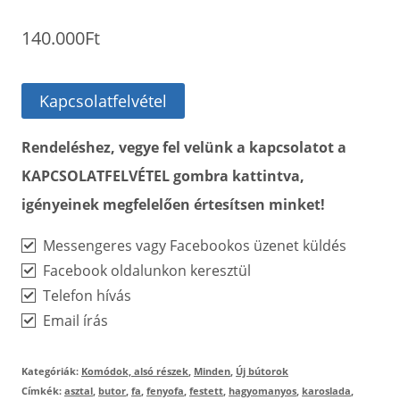
140.000
Ft
Kapcsolatfelvétel
Rendeléshez, vegye fel velünk a kapcsolatot a
KAPCSOLATFELVÉTEL gombra kattintva,
igényeinek megfelelően értesítsen minket!
Messengeres vagy Facebookos üzenet küldés
Facebook oldalunkon keresztül
Telefon hívás
Email írás
Kategóriák:
Komódok, alsó részek
,
Minden
,
Új bútorok
Címkék:
asztal
,
butor
,
fa
,
fenyofa
,
festett
,
hagyomanyos
,
karoslada
,