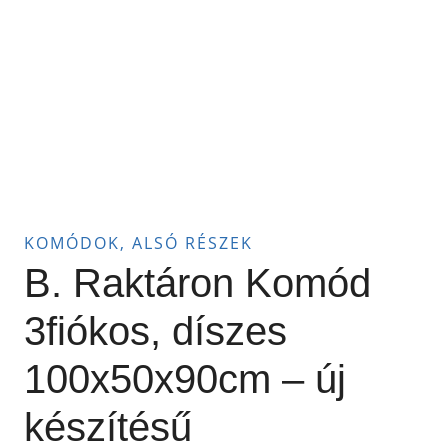
KOMÓDOK, ALSÓ RÉSZEK
B. Raktáron Komód
3fiókos, díszes
100x50x90cm – új
készítésű