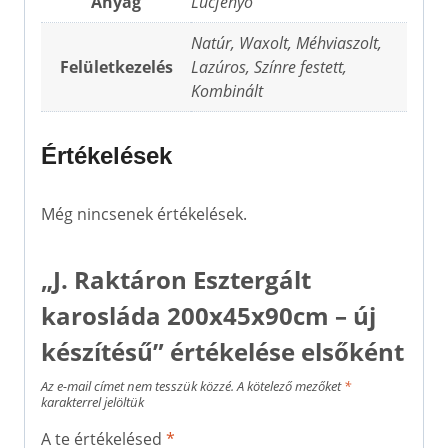
Anyag
Lucfenyő
Natúr, Waxolt, Méhviaszolt,
Felületkezelés
Lazúros, Színre festett,
Kombinált
Értékelések
Még nincsenek értékelések.
„J. Raktáron Esztergált
karosláda 200x45x90cm – új
készítésű” értékelése elsőként
Az e-mail címet nem tesszük közzé.
A kötelező mezőket
*
karakterrel jelöltük
A te értékelésed
*