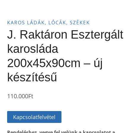
KAROS LÁDÁK, LÓCÁK, SZÉKEK
J. Raktáron Esztergált
karosláda
200x45x90cm – új
készítésű
110.000
Ft
Kapcsolatfelvétel
Rendeléshez, vegye fel velünk a kapcsolatot a