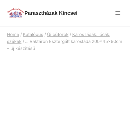
Skip
Parasztházak Kincsei
to
content
Home
/
Katalógus
/
Új bútorok
/
Karos ládák, lócák,
székek
/
J. Raktáron Esztergált karosláda 200x45x90cm
– új készítésű