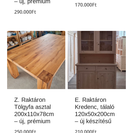
– új, prémium
170.000
Ft
290.000
Ft
Z. Raktáron
E. Raktáron
Tölgyfa asztal
Kredenc, tálaló
200x110x78cm
120x50x200cm
– új, prémium
– új készítésű
250.000
Ft
210.000
Ft