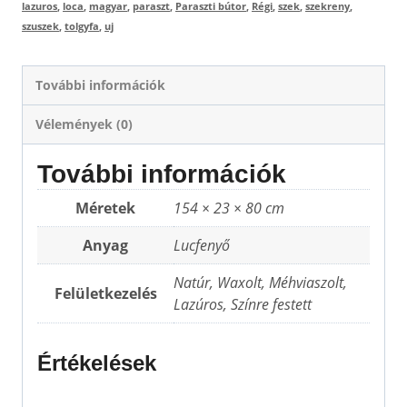
lazuros
,
loca
,
magyar
,
paraszt
,
Paraszti bútor
,
Régi
,
szek
,
szekreny
,
szuszek
,
tolgyfa
,
uj
További információk
Vélemények (0)
További információk
Méretek
154 × 23 × 80 cm
Anyag
Lucfenyő
Natúr, Waxolt, Méhviaszolt,
Felületkezelés
Lazúros, Színre festett
Értékelések