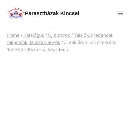
Skip
Parasztházak Kincsei
to
content
Home
/
Katalógus
/
Új bútorok
/
Tálalók, kredencek,
falipolcok, faliszekrények
/
J. Raktáron Fali szekrény
154x23x80cm – új készítésű