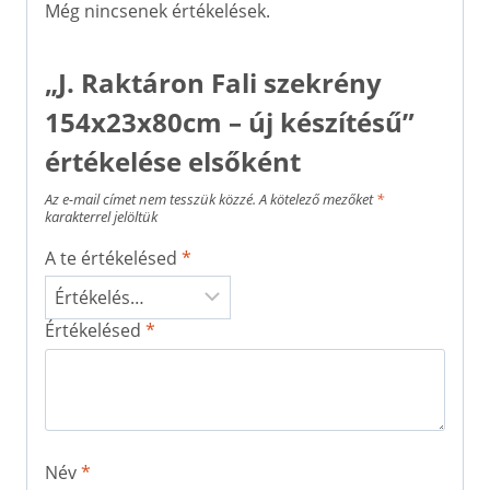
Még nincsenek értékelések.
„J. Raktáron Fali szekrény
154x23x80cm – új készítésű”
értékelése elsőként
Az e-mail címet nem tesszük közzé.
A kötelező mezőket
*
karakterrel jelöltük
A te értékelésed
*
Értékelésed
*
Név
*