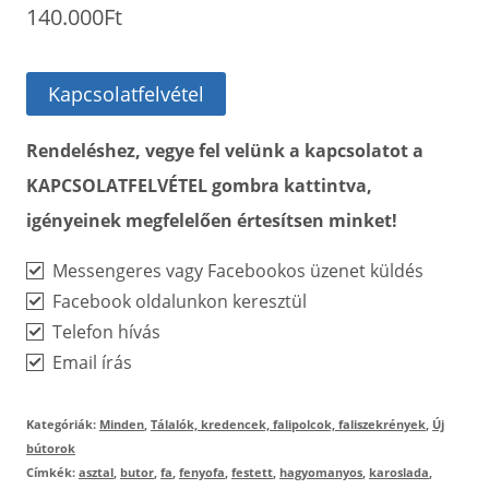
140.000
Ft
Kapcsolatfelvétel
Rendeléshez, vegye fel velünk a kapcsolatot a
KAPCSOLATFELVÉTEL gombra kattintva,
igényeinek megfelelően értesítsen minket!
Messengeres vagy Facebookos üzenet küldés
Facebook oldalunkon keresztül
Telefon hívás
Email írás
Kategóriák:
Minden
,
Tálalók, kredencek, falipolcok, faliszekrények
,
Új
bútorok
Címkék:
asztal
,
butor
,
fa
,
fenyofa
,
festett
,
hagyomanyos
,
karoslada
,