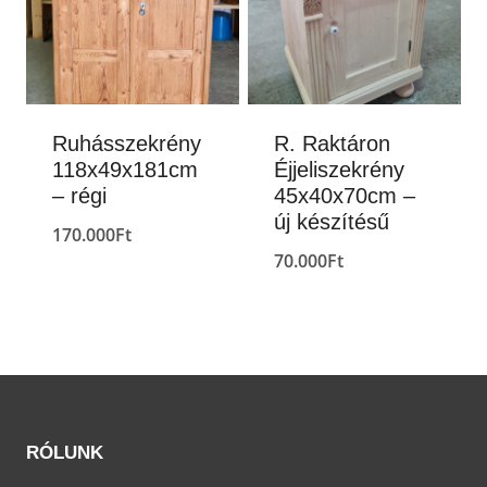
Ruhásszekrény
R. Raktáron
118x49x181cm
Éjjeliszekrény
– régi
45x40x70cm –
új készítésű
170.000
Ft
70.000
Ft
RÓLUNK