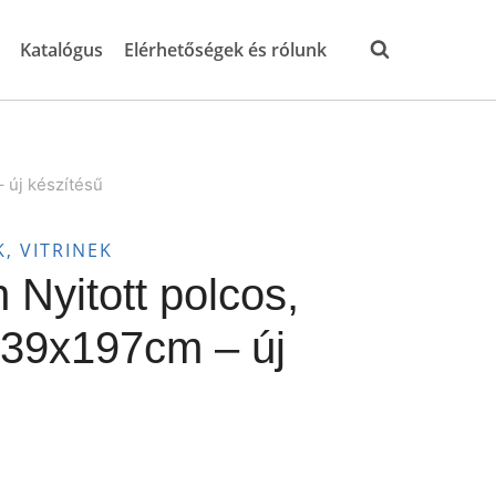
Katalógus
Elérhetőségek és rólunk
 új készítésű
, VITRINEK
 Nyitott polcos,
x39x197cm – új