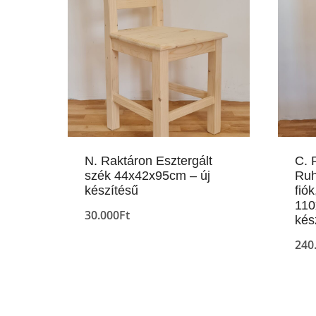
N. Raktáron Esztergált
C. 
szék 44x42x95cm – új
Ruh
készítésű
fiók
110
30.000
Ft
kés
240