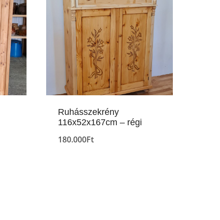
Ruhásszekrény
116x52x167cm – régi
180.000
Ft