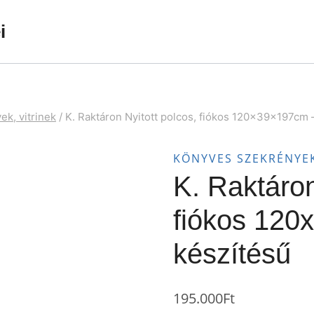
i
k, vitrinek
/
K. Raktáron Nyitott polcos, fiókos 120x39x197cm –
KÖNYVES SZEKRÉNYEK
K. Raktáron
fiókos 120
készítésű
195.000
Ft