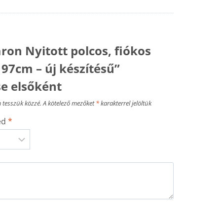
ron Nyitott polcos, fiókos
97cm – új készítésű”
se elsőként
 tesszük közzé.
A kötelező mezőket
*
karakterrel jelöltük
sed
*