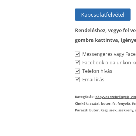
Kapcsolatfelvétel
Rendeléshez, vegye fel 
gombra kattintva, igénye
Messengeres vagy Face
Facebook oldalunkon ke
Telefon hívás
Email írás
Kategóriák:
Könyves szekrények, vit
Címkék:
asztal
,
butor
,
fa
,
fenyofa
,
fe
Paraszti bútor
,
Régi
,
szek
,
szekreny
,