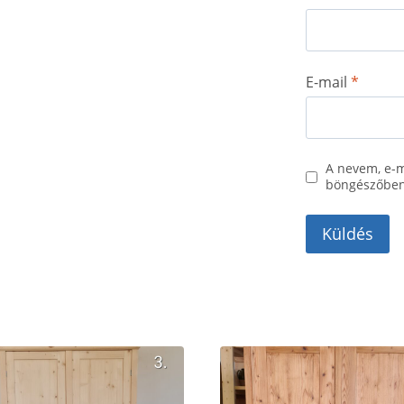
E-mail
*
A nevem, e-
böngészőben