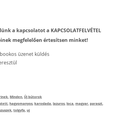
velünk a kapcsolatot a KAPCSOLATFELVÉTEL
inek megfelelően értesítsen minket!
bookos üzenet küldés
resztül
rinek
,
Minden
,
Új bútorok
stett
,
hagyomanyos
,
karoslada
,
lazuros
,
loca
,
magyar
,
paraszt
,
szuszek
,
tolgyfa
,
uj