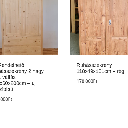
Rendelhető
Ruhásszekrény
ásszekrény 2 nagy
118x49x181cm – régi
, válfás
170.000
Ft
x60x200cm – új
zítésű
.000
Ft