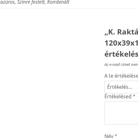
azúros, Színre festett, Kombinált
„K. Raktá
120x39x1
értékelé
Az e-mail címet nem
A te értékelé
Értékelésed
*
Név
*