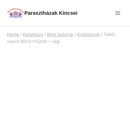
Skip
Parasztházak Kincsei
to
content
Home
/
Katalógus
/
Régi bútorok
/
Kisbútorok
/
Tükör
vaxolt 90x2x152cm – régi