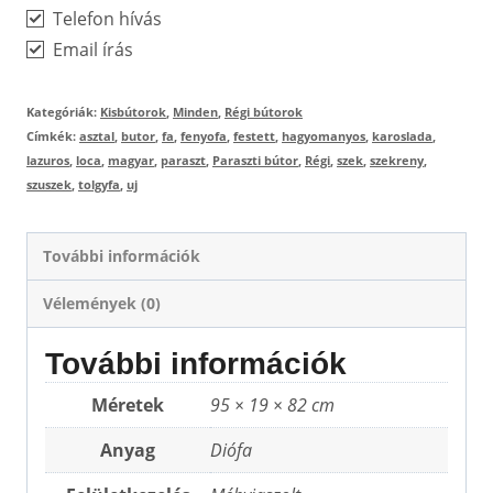
Telefon hívás
Email írás
Kategóriák:
Kisbútorok
,
Minden
,
Régi bútorok
Címkék:
asztal
,
butor
,
fa
,
fenyofa
,
festett
,
hagyomanyos
,
karoslada
,
lazuros
,
loca
,
magyar
,
paraszt
,
Paraszti bútor
,
Régi
,
szek
,
szekreny
,
szuszek
,
tolgyfa
,
uj
További információk
Vélemények (0)
További információk
Méretek
95 × 19 × 82 cm
Anyag
Diófa