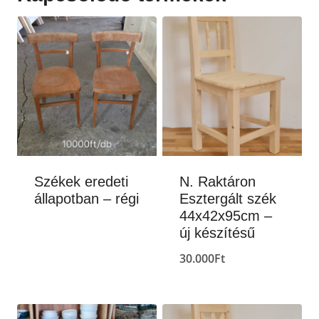
Székek eredeti
N. Raktáron
állapotban – régi
Esztergált szék
44x42x95cm –
új készítésű
30.000
Ft