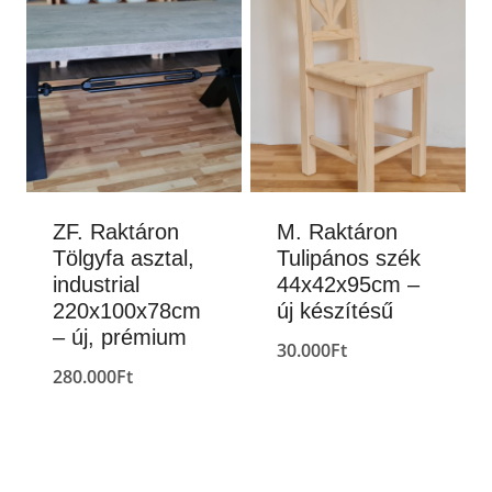
ZF. Raktáron
M. Raktáron
Tölgyfa asztal,
Tulipános szék
industrial
44x42x95cm –
220x100x78cm
új készítésű
– új, prémium
30.000
Ft
280.000
Ft