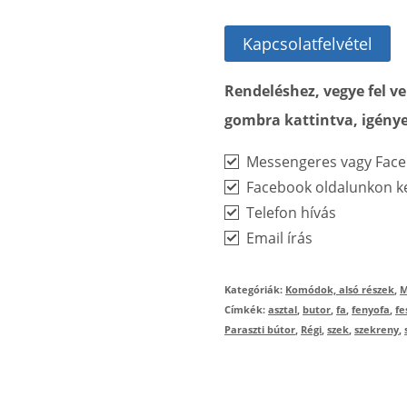
Kapcsolatfelvétel
Rendeléshez, vegye fel 
gombra kattintva, igénye
Messengeres vagy Face
Facebook oldalunkon ke
Telefon hívás
Email írás
Kategóriák:
Komódok, alsó részek
,
M
Címkék:
asztal
,
butor
,
fa
,
fenyofa
,
fe
Paraszti bútor
,
Régi
,
szek
,
szekreny
,