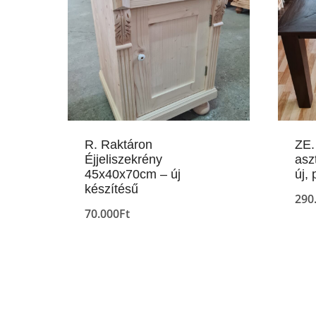
R. Raktáron
ZE.
Éjjeliszekrény
asz
45x40x70cm – új
új,
készítésű
290
70.000
Ft