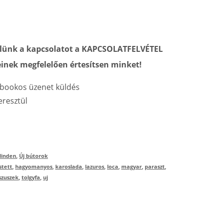
velünk a kapcsolatot a KAPCSOLATFELVÉTEL
inek megfelelően értesítsen minket!
bookos üzenet küldés
resztül
inden
,
Új bútorok
stett
,
hagyomanyos
,
karoslada
,
lazuros
,
loca
,
magyar
,
paraszt
,
szuszek
,
tolgyfa
,
uj