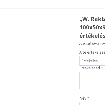
„W. Rakt
100x50x9
értékelé
Az e-mail címet nem
A te értékelé
Értékelésed
*
Név
*