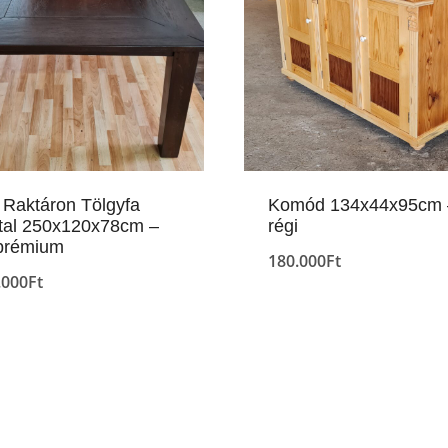
 Raktáron Tölgyfa
Komód 134x44x95cm 
tal 250x120x78cm –
régi
 prémium
180.000
Ft
.000
Ft