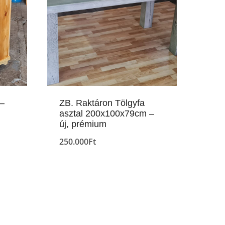
–
ZB. Raktáron Tölgyfa
asztal 200x100x79cm –
új, prémium
250.000
Ft