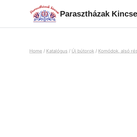
Skip
Parasztházak Kincse
to
content
Home
/
Katalógus
/
Új bútorok
/
Komódok, alsó ré