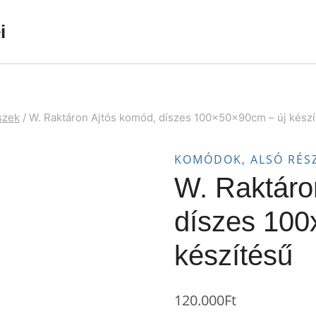
i
szek
/
W. Raktáron Ajtós komód, díszes 100x50x90cm – új készí
KOMÓDOK, ALSÓ RÉS
W. Raktáro
díszes 100
készítésű
120.000
Ft