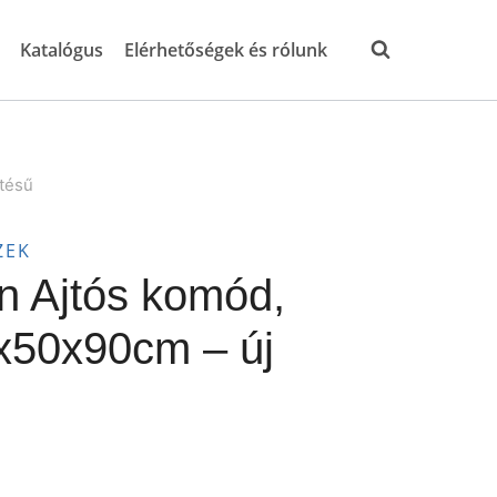
Katalógus
Elérhetőségek és rólunk
tésű
ZEK
n Ajtós komód,
x50x90cm – új