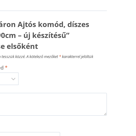
áron Ajtós komód, díszes
0cm – új készítésű”
se elsőként
 tesszük közzé.
A kötelező mezőket
*
karakterrel jelöltük
sed
*