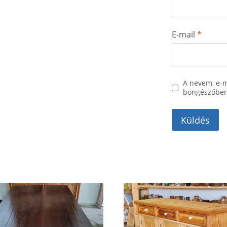
E-mail
*
A nevem, e-
böngészőben