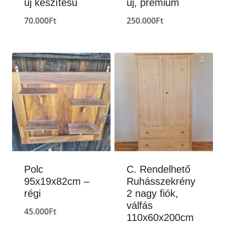
új készítésű
új, prémium
70.000
Ft
250.000
Ft
Polc
C. Rendelhető
95x19x82cm –
Ruhásszekrény
régi
2 nagy fiók,
válfás
45.000
Ft
110x60x200cm