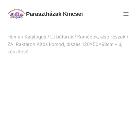
Skip
Parasztházak Kincsei
to
content
Home
/
Katalógus
/
Új bútorok
/
Komódok, alsó részek
/
ZA. Raktáron Ajtós komód, díszes 120x50x90cm – új
készítésű