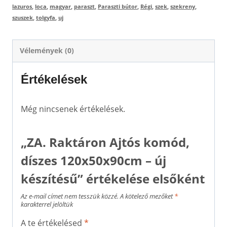
lazuros
,
loca
,
magyar
,
paraszt
,
Paraszti bútor
,
Régi
,
szek
,
szekreny
,
szuszek
,
tolgyfa
,
uj
Vélemények (0)
Értékelések
Még nincsenek értékelések.
„ZA. Raktáron Ajtós komód,
díszes 120x50x90cm – új
készítésű” értékelése elsőként
Az e-mail címet nem tesszük közzé.
A kötelező mezőket
*
karakterrel jelöltük
A te értékelésed
*