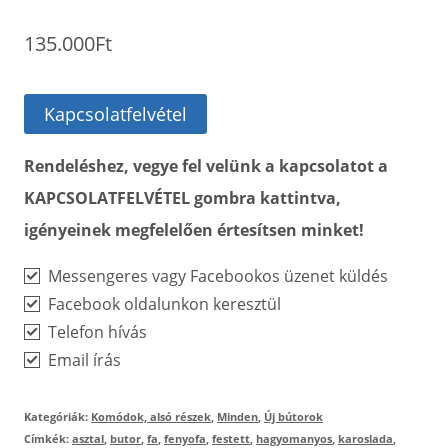
135.000
Ft
Kapcsolatfelvétel
Rendeléshez, vegye fel velünk a kapcsolatot a
KAPCSOLATFELVÉTEL gombra kattintva,
igényeinek megfelelően értesítsen minket!
Messengeres vagy Facebookos üzenet küldés
Facebook oldalunkon keresztül
Telefon hívás
Email írás
Kategóriák:
Komódok, alsó részek
,
Minden
,
Új bútorok
Címkék:
asztal
,
butor
,
fa
,
fenyofa
,
festett
,
hagyomanyos
,
karoslada
,